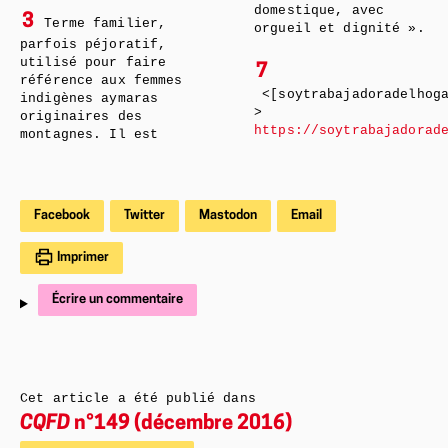
domestique, avec
3
Terme familier,
orgueil et dignité ».
parfois péjoratif,
utilisé pour faire
7
référence aux femmes
<[soytrabajadoradelhog
indigènes aymaras
>
originaires des
https://soytrabajadorad
montagnes. Il est
Facebook
Twitter
Mastodon
Email
Imprimer
Écrire un commentaire
Cet article a été publié dans
CQFD
n°149 (décembre 2016)