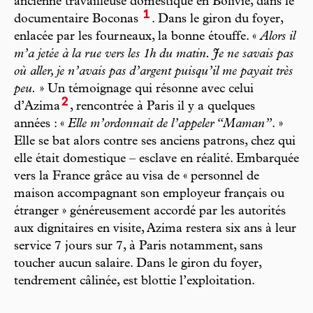
ancienne travailleuse domestique en Bolivie, dans le
1
documentaire Boconas
. Dans le giron du foyer,
enlacée par les fourneaux, la bonne étouffe. «
Alors il
m’a jetée à la rue vers les 1h du matin. Je ne savais pas
où aller, je n’avais pas d’argent puisqu’il me payait très
peu.
» Un témoignage qui résonne avec celui
2
d’Azima
, rencontrée à Paris il y a quelques
années : «
Elle m’ordonnait de l’appeler “Maman”
. »
Elle se bat alors contre ses anciens patrons, chez qui
elle était domestique – esclave en réalité. Embarquée
vers la France grâce au visa de « personnel de
maison accompagnant son employeur français ou
étranger » généreusement accordé par les autorités
aux dignitaires en visite, Azima restera six ans à leur
service 7 jours sur 7, à Paris notamment, sans
toucher aucun salaire. Dans le giron du foyer,
tendrement câlinée, est blottie l’exploitation.