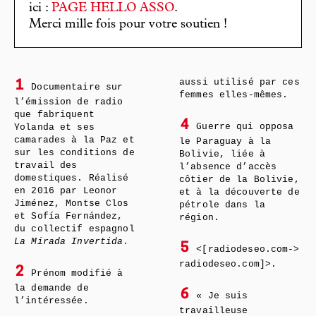
ici :
PAGE HELLO ASSO
.
Merci mille fois pour votre soutien !
aussi utilisé par ces
1
Documentaire sur
femmes elles-mêmes.
l’émission de radio
que fabriquent
4
Guerre qui opposa
Yolanda et ses
camarades à la Paz et
le Paraguay à la
sur les conditions de
Bolivie, liée à
travail des
l’absence d’accès
domestiques. Réalisé
côtier de la Bolivie,
en 2016 par Leonor
et à la découverte de
Jiménez, Montse Clos
pétrole dans la
et Sofía Fernández,
région.
du collectif espagnol
La Mirada Invertida
.
5
<[radiodeseo.com->
radiodeseo.com]>.
2
Prénom modifié à
la demande de
6
« Je suis
l’intéressée.
travailleuse