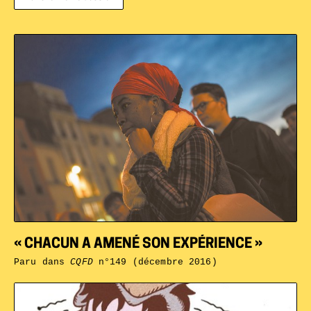
« CHACUN A AMENÉ SON EXPÉRIENCE »
Paru dans
CQFD
n°149 (décembre 2016)