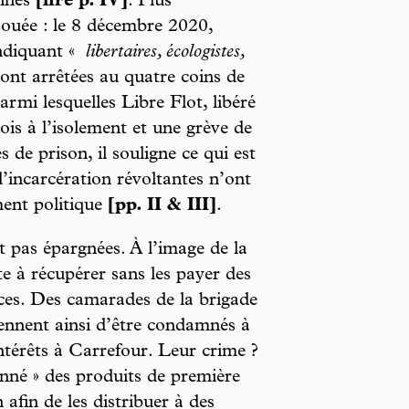
dines
[lire p. IV]
. Plus
jouée : le 8 décembre 2020,
ndiquant «
libertaires, écologistes,
sont arrêtées au quatre coins de
armi lesquelles Libre Flot, libéré
ois à l’isolement et une grève de
s de prison, il souligne ce qui est
d’incarcération révoltantes n’ont
ment politique
[pp. II & III]
.
nt pas épargnées. À l’image de la
te à récupérer sans les payer des
ces. Des camarades de la brigade
iennent ainsi d’être condamnés à
térêts à Carrefour. Leur crime ?
ionné » des produits de première
afin de les distribuer à des