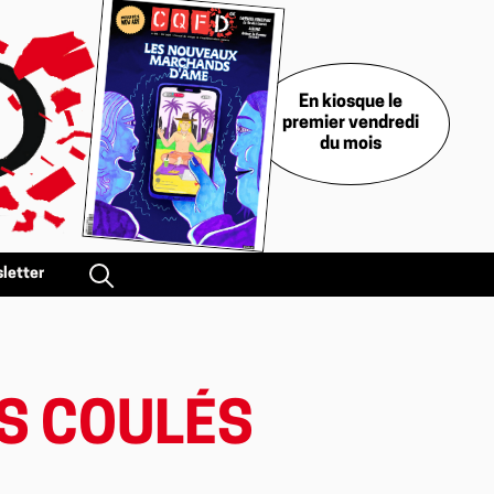
En kiosque le
premier vendredi
du mois
letter
AS COULÉS