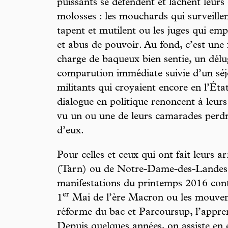
puissants se défendent et lâchent leur
molosses : les mouchards qui surveillent
tapent et mutilent ou les juges qui emp
et abus de pouvoir. Au fond, c’est une
charge de baqueux bien sentie, un délu
comparution immédiate suivie d’un sé
militants qui croyaient encore en l’Éta
dialogue en politique renoncent à leurs i
vu un ou une de leurs camarades perdr
d’eux.
Pour celles et ceux qui ont fait leurs 
(Tarn) ou de Notre-Dame-des-Landes (
manifestations du printemps 2016 contre
er
1
Mai de l’ère Macron ou les mouvem
réforme du bac et Parcoursup, l’apprent
Depuis quelques années, on assiste en e