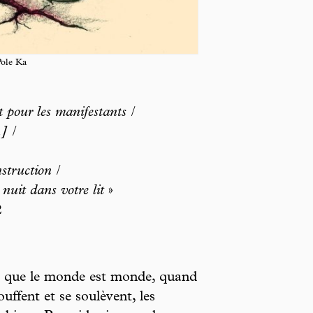
Pole Ka
 pour les manifestants /
] /
struction /
nuit dans votre lit
»
2
is que le monde est monde, quand
ouffent et se soulèvent, les