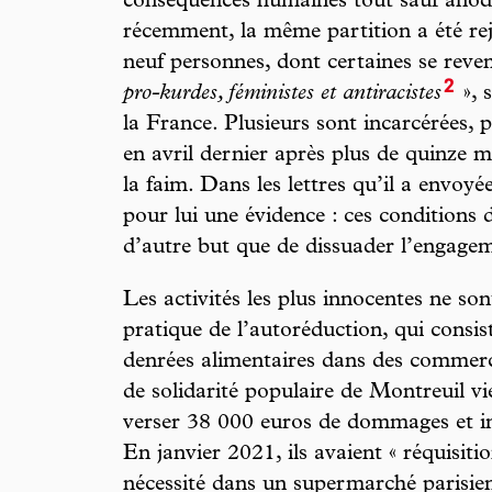
conséquences humaines tout sauf ano
récemment, la même partition a été re
neuf personnes, dont certaines se reve
2
pro-kurdes, féministes et antiracistes
», 
la France. Plusieurs sont incarcérées, p
en avril dernier après plus de quinze m
la faim. Dans les lettres qu’il a envoyée
pour lui une évidence : ces conditions 
d’autre but que de dissuader l’engage
Les activités les plus innocentes ne so
pratique de l’autoréduction, qui consis
denrées alimentaires dans des commer
de solidarité populaire de Montreuil v
verser 38 000 euros de dommages et in
En janvier 2021, ils avaient « réquisit
nécessité dans un supermarché parisien 