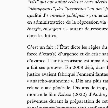
“vils” qui ont animé celles et ceux décrit
“délinquants”, des “terroristes” ou des “
qualité d’«
ennemis politiques
» ; ou enco
en administratrice de la répression via
énergie, en argent
» – autant de ressourc
dans les luttes.
C’est un fait : l’État dicte les règles 
force d’état(s) d’urgence et de crise sa
d’avance. L’antiterrorisme est ainsi d
a fait ses preuves. En 2008 déjà, dans l
justice avaient fabriqué l’ennemi fant
« anarcho-autonome ». Dix ans plus tar
relaxe quasi générale. Dix ans de trop
montre le film
Relaxe
(2022) d’Audrey G
prévenues durant la préparation de cet