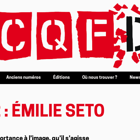
Anciens numéros
Éditions
Où nous trouver ?
News
: ÉMILIE SETO
tance à l’image, qu’il s’agisse