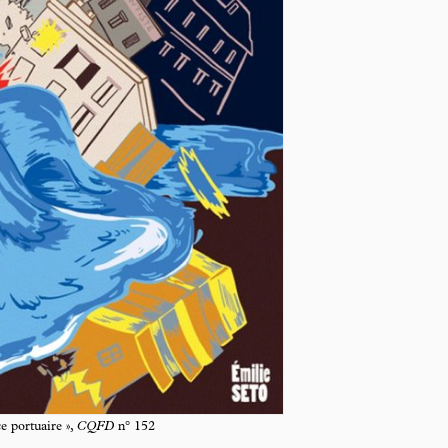
ce portuaire »,
CQFD
n° 152