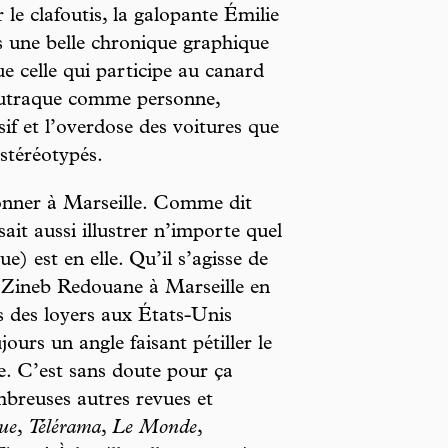
r le clafoutis, la galopante Émilie
 une belle chronique graphique
que celle qui participe au canard
foutraque comme personne,
if et l’overdose des voitures que
 stéréotypés.
tonner à Marseille. Comme dit
 sait aussi illustrer n’importe quel
e) est en elle. Qu’il s’agisse de
e Zineb Redouane à Marseille en
 des loyers aux États-Unis
ours un angle faisant pétiller le
ue. C’est sans doute pour ça
mbreuses autres revues et
ue
,
Télérama
,
Le Monde
,