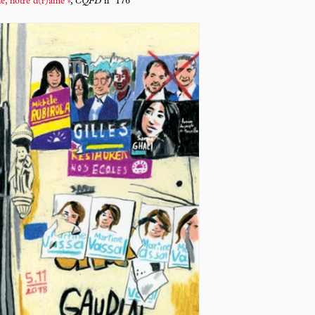
e, notre d(r)ame »
,
CQFD
n° 176