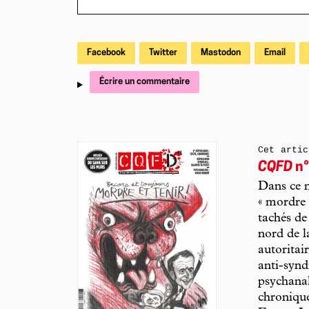
Facebook
Twitter
Mastodon
Email
Écrire un commentaire
Cet artic
CQFD
n°
Dans ce 
« mordre 
tachés de
nord de l
autoritai
anti-synd
psychanal
chronique