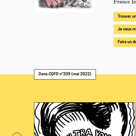
France In
Trouver un
Je veux m
Faire un d
Dans
CQFD
n°209 (mai 2022)