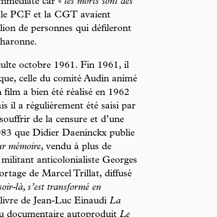
immédiate car «
les morts sont des
 le PCF et la CGT avaient
llion de personnes qui défileront
Charonne.
lte octobre 1961. Fin 1961, il
ique, celle du comité Audin animé
 film a bien été réalisé en 1962
is il a régulièrement été saisi par
 souffrir de la censure et d’une
1983 que Didier Daeninckx publie
ur mémoire
, vendu à plus de
militant anticolonialiste Georges
tage de Marcel Trillat, diffusé
soir-là, s’est transformé en
livre de Jean-Luc Einaudi
La
u documentaire autoproduit
Le