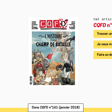
Cet artic
CQFD
n°
Trouver un
Je veux m
Faire un d
Dans
CQFD
n°161 (janvier 2018)