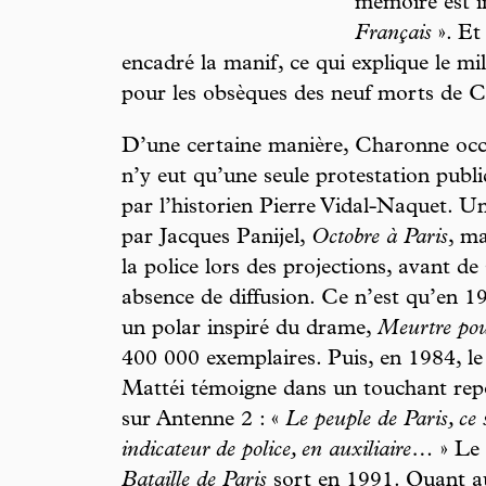
mémoire est 
Français
». Et
encadré la manif, ce qui explique le mi
pour les obsèques des neuf morts de 
D’une certaine manière, Charonne occu
n’y eut qu’une seule protestation publ
par l’historien Pierre Vidal-Naquet. Un
par Jacques Panijel,
Octobre à Paris
, ma
la police lors des projections, avant de
absence de diffusion. Ce n’est qu’en 
un polar inspiré du drame,
Meurtre po
400 000 exemplaires. Puis, en 1984, le 
Mattéi témoigne dans un touchant repor
sur Antenne 2 : «
Le peuple de Paris, ce 
indicateur de police, en auxiliaire…
» Le 
Bataille de Paris
sort en 1991. Quant a