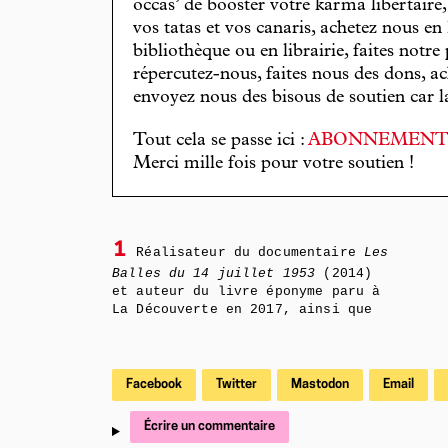
occas’ de booster votre karma libertaire
vos tatas et vos canaris, achetez nous en
bibliothèque ou en librairie, faites notre 
répercutez-nous, faites nous des dons, ac
envoyez nous des bisous de soutien car la 
Tout cela se passe ici :
ABONNEMEN
Merci mille fois pour votre soutien !
1
Réalisateur du documentaire
Les
Balles du 14 juillet 1953
(2014)
et auteur du livre éponyme paru à
La Découverte en 2017, ainsi que
Facebook
Twitter
Mastodon
Email
Écrire un commentaire