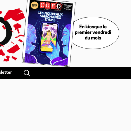
En kiosque le
premier vendredi
du mois
letter