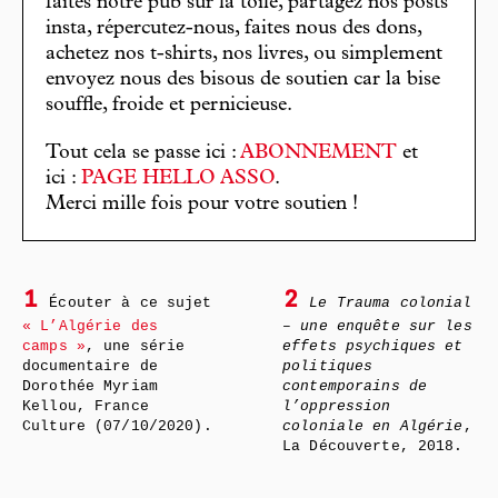
faites notre pub sur la toile, partagez nos posts
insta, répercutez-nous, faites nous des dons,
achetez nos t-shirts, nos livres, ou simplement
envoyez nous des bisous de soutien car la bise
souffle, froide et pernicieuse.
Tout cela se passe ici :
ABONNEMENT
et
ici :
PAGE HELLO ASSO
.
Merci mille fois pour votre soutien !
1
2
Écouter à ce sujet
Le Trauma colonial
« L’Algérie des
– une enquête sur les
camps »
, une série
effets psychiques et
documentaire de
politiques
Dorothée Myriam
contemporains de
Kellou, France
l’oppression
Culture (07/10/2020).
coloniale en Algérie
,
La Découverte, 2018.