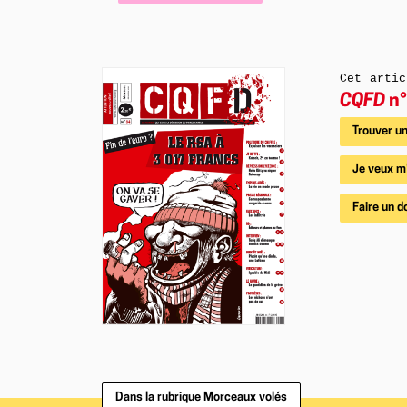
Cet artic
CQFD
n°
Trouver un
Je veux m
Faire un d
Dans la rubrique Morceaux volés