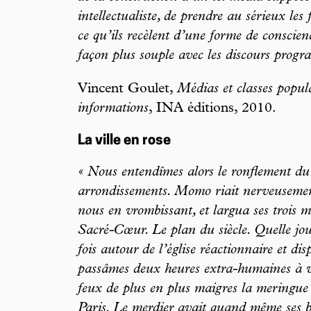
intellectualiste, de prendre au sérieux les f
ce qu’ils recèlent d’une forme de conscienc
façon plus souple avec les discours progra
Vincent Goulet,
Médias et classes popula
informations
, INA éditions, 2010.
La ville en rose
« Nous entendîmes alors le ronflement du C
arrondissements. Momo riait nerveusemen
nous en vrombissant, et largua ses trois mil
Sacré-Cœur. Le plan du siècle. Quelle jou
fois autour de l’église réactionnaire et d
passâmes deux heures extra-humaines à voi
feux de plus en plus maigres la meringue 
Paris. Le merdier avait quand même ses b