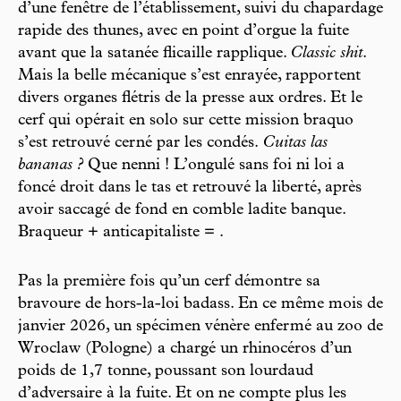
d’une fenêtre de l’établissement, suivi du chapardage
rapide des thunes, avec en point d’orgue la fuite
avant que la satanée flicaille rapplique.
Classic shit
.
Mais la belle mécanique s’est enrayée, rapportent
divers organes flétris de la presse aux ordres. Et le
cerf qui opérait en solo sur cette mission braquo
s’est retrouvé cerné par les condés.
Cuitas las
bananas ?
Que nenni ! L’ongulé sans foi ni loi a
foncé droit dans le tas et retrouvé la liberté, après
avoir saccagé de fond en comble ladite banque.
Braqueur + anticapitaliste = .
Pas la première fois qu’un cerf démontre sa
bravoure de hors-la-loi badass. En ce même mois de
janvier 2026, un spécimen vénère enfermé au zoo de
Wroclaw (Pologne) a chargé un rhinocéros d’un
poids de 1,7 tonne, poussant son lourdaud
d’adversaire à la fuite. Et on ne compte plus les