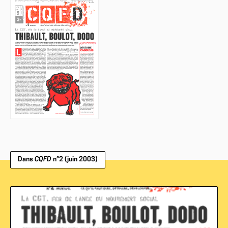
Dans
CQFD
n°2 (juin 2003)