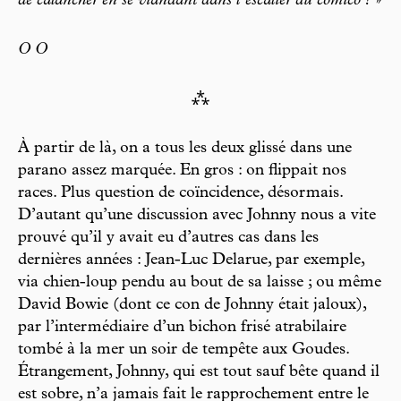
de calancher en se viandant dans l’escalier du comico ?
»
O O
⁂
À partir de là, on a tous les deux glissé dans une
parano assez marquée. En gros : on flippait nos
races. Plus question de coïncidence, désormais.
D’autant qu’une discussion avec Johnny nous a vite
prouvé qu’il y avait eu d’autres cas dans les
dernières années : Jean-Luc Delarue, par exemple,
via chien-loup pendu au bout de sa laisse ; ou même
David Bowie (dont ce con de Johnny était jaloux),
par l’intermédiaire d’un bichon frisé atrabilaire
tombé à la mer un soir de tempête aux Goudes.
Étrangement, Johnny, qui est tout sauf bête quand il
est sobre, n’a jamais fait le rapprochement entre le