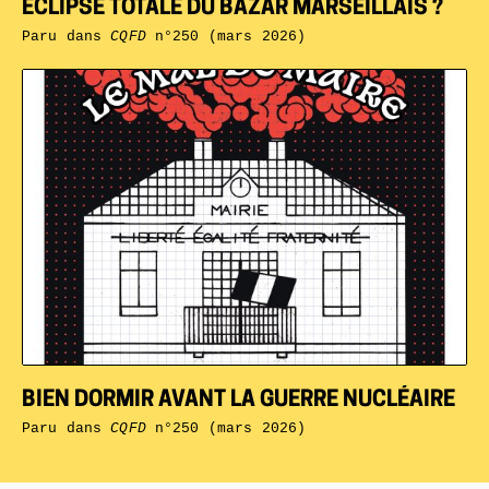
ÉCLIPSE TOTALE DU BAZAR MARSEILLAIS ?
Paru dans
CQFD
n°250 (mars 2026)
BIEN DORMIR AVANT LA GUERRE NUCLÉAIRE
Paru dans
CQFD
n°250 (mars 2026)