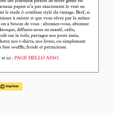
cière des journaux pirates de notre genre est
journaux papier n’a pas exactement le vent en
t le stade ô combien stylé du vintage. Bref, si
tinuer à exister et que vous rêvez par la même
, on a besoin de vous : abonnez-vous, abonnez
 kiosque, diffusez-nous en manif, cafés,
pub sur la toile, partagez nos posts insta,
hetez nos t-shirts, nos livres, ou simplement
bise souffle, froide et pernicieuse.
T
et ici :
PAGE HELLO ASSO
.
Imprimer