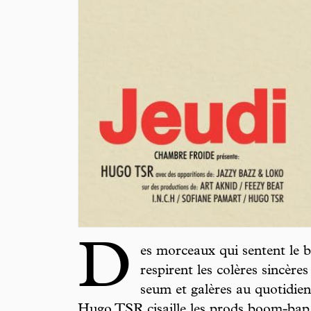
D
es morceaux qui sentent le b
respirent les colères sincère
seum et galères au quotidien
Hugo TSR cisaille les prods boom-bap 