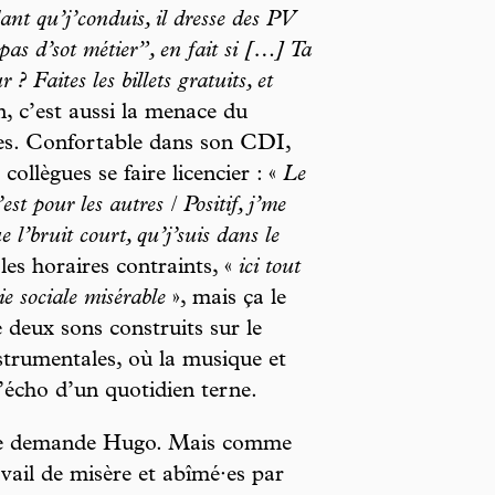
ant qu’j’conduis, il dresse des PV
 pas d’sot métier”, en fait si […] Ta
? Faites les billets gratuits, et
, c’est aussi la menace du
êtes. Confortable dans son CDI,
ollègues se faire licencier : «
Le
est pour les autres / Positif, j’me
 l’bruit court, qu’j’suis dans le
 les horaires contraints, «
ici tout
ie sociale misérable
», mais ça le
e deux sons construits sur le
nstrumentales, où la musique et
 l’écho d’un quotidien terne.
se demande Hugo. Mais comme
avail de misère et abîmé·es par