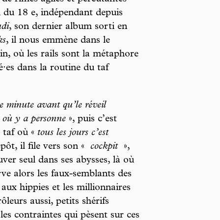
n du 18 e, indépendant depuis
udi
, son dernier album sorti en
ks
, il nous emmène dans le
n, où les rails sont la métaphore
é·es dans la routine du taf
e minute avant qu’le réveil
e où y a personne
», puis c’est
e taf où «
tous les jours c’est
ôt, il file vers son «
cockpit
»,
ver seul dans ses abysses, là où
rve alors les faux-semblants des
 aux hippies et les millionnaires
rôleurs aussi, petits shérifs
es contraintes qui pèsent sur ces