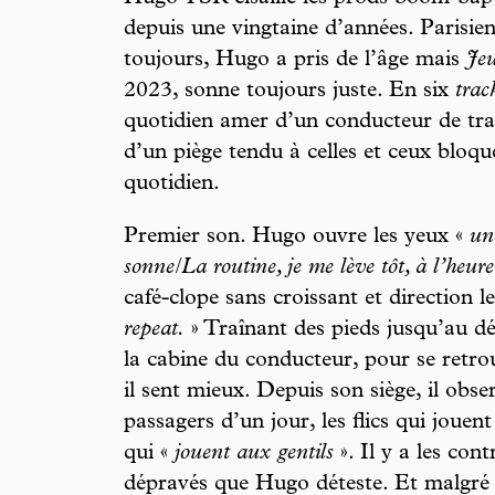
depuis une vingtaine d’années. Parisie
toujours, Hugo a pris de l’âge mais
Je
2023, sonne toujours juste. En six
trac
quotidien amer d’un conducteur de trai
d’un piège tendu à celles et ceux bloqu
quotidien.
Premier son. Hugo ouvre les yeux «
un
sonne/La routine, je me lève tôt, à l’heur
café-clope sans croissant et direction l
repeat.
» Traînant des pieds jusqu’au dép
la cabine du conducteur, pour se retrou
il sent mieux. Depuis son siège, il obse
passagers d’un jour, les flics qui jouent
qui «
jouent aux gentils
». Il y a les cont
dépravés que Hugo déteste. Et malgré l