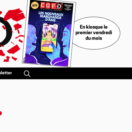
En kiosque le
premier vendredi
du mois
letter
»