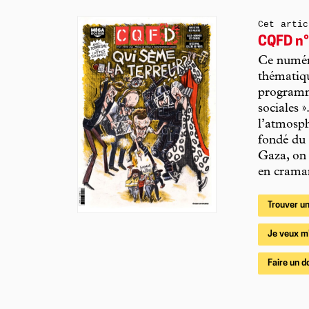
Cet artic
CQFD n°
Ce numéro
thématiqu
programme
sociales 
l’atmosph
fondé du 
Gaza, on
en craman
Trouver un
Je veux m
Faire un d