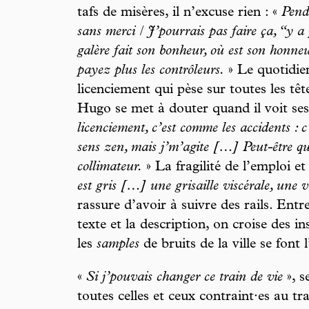
tafs de misères, il n’excuse rien : «
Pend
sans merci / J’pourrais pas faire ça, “y a
galère fait son bonheur, où est son honneur 
payez plus les contrôleurs.
» Le quotidien
licenciement qui pèse sur toutes les t
Hugo se met à douter quand il voit ses c
licenciement, c’est comme les accidents : c’
sens zen, mais j’m’agite […] Peut-être que
collimateur.
» La fragilité de l’emploi et
est gris […] une grisaille viscérale, une v
rassure d’avoir à suivre des rails. Entr
texte et la description, on croise des i
les
samples
de bruits de la ville se font
«
Si j’pouvais changer ce train de vie
», 
toutes celles et ceux contraint·es au tr