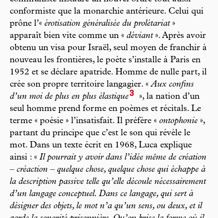
conformiste que la monarchie antérieure. Celui qui
prône l’«
érotisation généralisée du prolétariat
»
apparaît bien vite comme un «
déviant
». Après avoir
obtenu un visa pour Israël, seul moyen de franchir à
nouveau les frontières, le poète s’installe à Paris en
1952 et se déclare apatride. Homme de nulle part, il
crée son propre territoire langagier. «
Aux confins
3
d’un moi de plus en plus élastique
», la nation d’un
seul homme prend forme en poèmes et récitals. Le
terme « poésie » l’insatisfait. Il préfère «
ontophonie
»,
partant du principe que c’est le son qui révèle le
mot. Dans un texte écrit en 1968, Luca explique
ainsi : «
Il pourrait y avoir dans l’idée même de création
– créaction – quelque chose, quelque chose qui échappe à
la description passive telle qu’elle découle nécessairement
d’un langage conceptuel. Dans ce langage, qui sert à
désigner des objets, le mot n’a qu’un sens, ou deux, et il