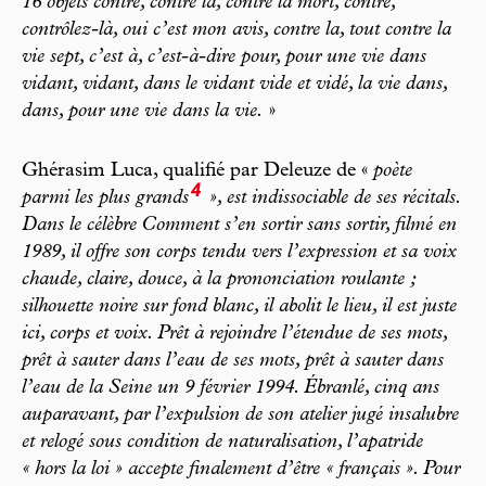
16 objets contre, contre la, contre la mort, contre,
contrôlez-là, oui c’est mon avis, contre la, tout contre la
vie sept, c’est à, c’est-à-dire pour, pour une vie dans
vidant, vidant, dans le vidant vide et vidé, la vie dans,
dans, pour une vie dans la vie.
»
Ghérasim Luca, qualifié par Deleuze de «
poète
4
parmi les plus grands
», est indissociable de ses récitals.
Dans le célèbre
Comment s’en sortir sans sortir
, filmé en
1989, il offre son corps tendu vers l’expression et sa voix
chaude, claire, douce, à la prononciation roulante ;
silhouette noire sur fond blanc, il abolit le lieu, il est juste
ici, corps et voix. Prêt à rejoindre l’étendue de ses mots,
prêt à sauter dans l’eau de ses mots, prêt à sauter dans
l’eau de la Seine un 9 février 1994. Ébranlé, cinq ans
auparavant, par l’expulsion de son atelier jugé insalubre
et relogé sous condition de naturalisation, l’apatride
«
hors la loi
» accepte finalement d’être «
français
». Pour