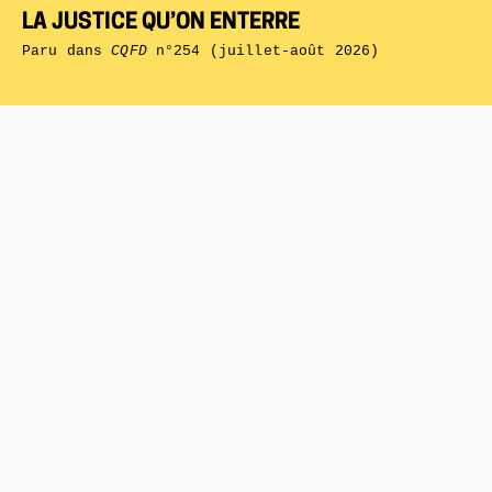
LA JUSTICE QU’ON ENTERRE
Paru dans
CQFD
n°254 (juillet-août 2026)