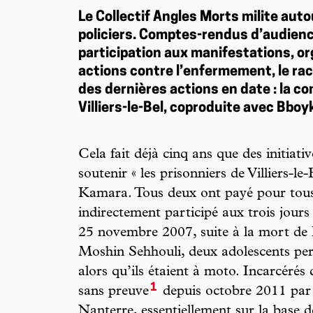
Le Collectif Angles Morts milite aut
policiers. Comptes-rendus d’audienc
participation aux manifestations, or
actions contre l’enfermement, le raci
des dernières actions en date : la co
Villiers-le-Bel, coproduite avec Bboy
Cela fait déjà cinq ans que des initiati
soutenir « les prisonniers de Villiers-
Kamara. Tous deux ont payé pour tous
indirectement participé aux trois jours 
25 novembre 2007, suite à la mort d
Moshin Sehhouli, deux adolescents per
alors qu’ils étaient à moto. Incarcéré
1
sans preuve
depuis octobre 2011 par 
Nanterre, essentiellement sur la base