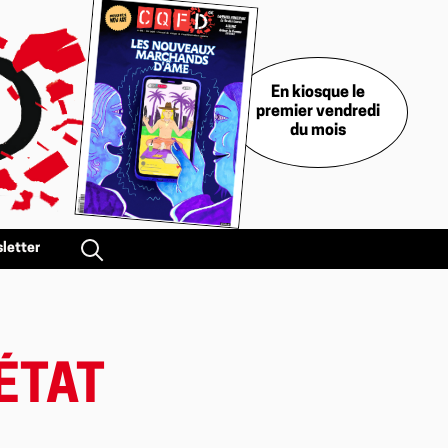
En kiosque le
premier vendredi
du mois
letter
ÉTAT