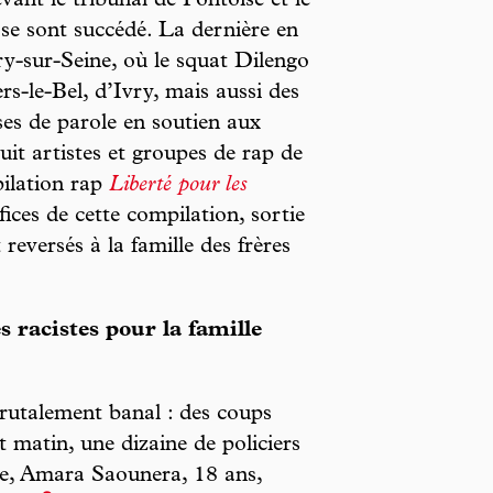
vant le tribunal de Pontoise et le
s se sont succédé. La dernière en
ry-sur-Seine, où le squat Dilengo
ers-le-Bel, d’Ivry, mais aussi des
ses de parole en soutien aux
it artistes et groupes de rap de
pilation rap
Liberté pour les
fices de cette compilation, sortie
eversés à la famille des frères
s racistes pour la famille
 brutalement banal : des coups
t matin, une dizaine de policiers
ille, Amara Saounera, 18 ans,