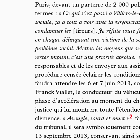
Paris, devant un parterre de 2 000 polic
termes : «
Ce qui s’est passé à Villiers-le
sociale, ça a tout à voir avec la voyoucra
condamner les
[tireurs].
Je réfute toute 
en chaque délinquant une victime de la s
problème social. Mettez les moyens que v
rester impuni, c’est une priorité absolue.
»
responsables et de les envoyer aux assi
procédure censée éclairer les conditions 
faudra attendre les 6 et 7 juin 2013, s
Franck Viallet, le conducteur du véhicul
phase d’accélération au moment du cho
justice qui lui montrera toute l’étend
2
clémence. «
Aveugle, sourd et muet
»
fa
du tribunal, il sera symboliquement co
13 septembre 2013, conservant ainsi so