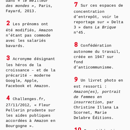
dans « le meilleur
7
Sur ces espaces de
des mondes »
, Paris,
Fayard, 2013.
concentration
d’entrepôt, voir le
reportage sur « Delta
2
Les prénoms ont
3 » dans
La Brique
été modifiés, Amazon
n°45.
n’étant pas commode
avec les salariés
8
Confédération
bavards.
autonome du travail,
créée en 1947 sur
3
Acronyme désignant
fond
les héros de la
d’anticommunisme.
croissance – et de la
précarité – moderne
9
Un livret photo en
Google, Apple,
Facebook et Amazon.
est ressorti :
Amazon(es), portrait
de femmes en
4
Challenges.fr,
insurrection
, par
27/11/2012, « Fleur
Christine Illana La
Pellerin prudente sur
Scornet, Marie
les aides publiques
Delabre Éditions.
accordées à Amazon en
Bourgogne ».