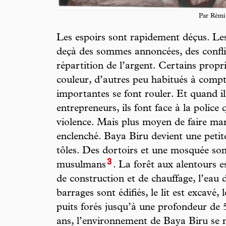
Par Rémi
Les espoirs sont rapidement déçus. Les
deçà des sommes annoncées, des conflit
répartition de l’argent. Certains propri
couleur, d’autres peu habitués à comp
importantes se font rouler. Et quand i
entrepreneurs, ils font face à la police 
violence. Mais plus moyen de faire marc
enclenché. Baya Biru devient une petite
tôles. Des dortoirs et une mosquée son
3
musulmans
. La forêt aux alentours 
de construction et de chauffage, l’eau d
barrages sont édifiés, le lit est excavé,
puits forés jusqu’à une profondeur de 
ans, l’environnement de Baya Biru se m