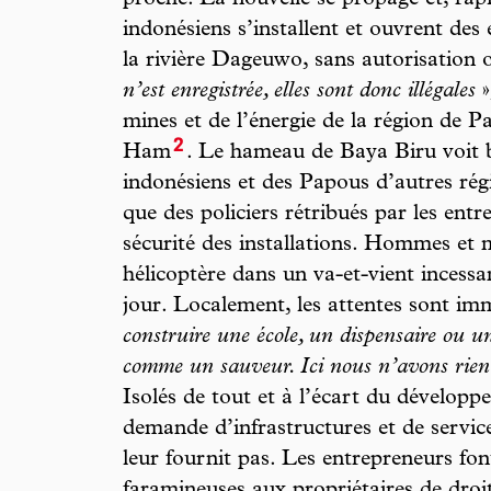
proche. La nouvelle se propage et, rap
indonésiens s’installent et ouvrent des 
la rivière Dageuwo, sans autorisation of
n’est enregistrée, elles sont donc illégales
»
mines et de l’énergie de la région de 
2
Ham
. Le hameau de Baya Biru voit 
indonésiens et des Papous d’autres régi
que des policiers rétribués par les ent
sécurité des installations. Hommes et 
hélicoptère dans un va-et-vient incessa
jour. Localement, les attentes sont im
construire une école, un dispensaire ou un
comme un sauveur. Ici nous n’avons rien
Isolés de tout et à l’écart du développ
demande d’infrastructures et de servic
leur fournit pas. Les entrepreneurs fo