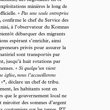
idement, des négociants en or
exploitations minières le long de
ficielle. «
Pas une seule entreprise
, confirme le chef du Service des
Paniai, à l’observateur du Komnas
bientôt débarquer des migrants
ons espérant s’enrichir, ainsi
repreneurs privés pour assurer la
matériel sont transportés par
nt, jusqu’à huit rotations par
menses. «
Si quelqu’un vient
e église, nous l’accueillerons
»*, déclare un chef de tribu.
ement, les habitants sont en
es que le gouvernement local ne
nt miroiter des sommes d’argent