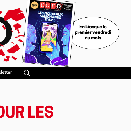
En kiosque le
premier vendredi
du mois
letter
OUR LES