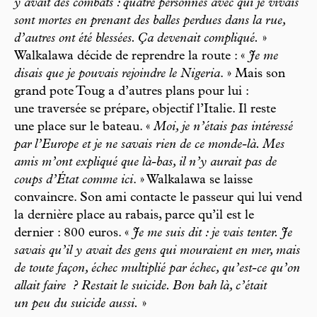
y avait des combats : quatre personnes avec qui je vivais
sont mortes en prenant des balles perdues dans la rue,
d’autres ont été blessées. Ça devenait compliqué.
»
Walkalawa décide de reprendre la route : «
Je me
disais que je pouvais rejoindre le Nigeria
. » Mais son
grand pote Toug a d’autres plans pour lui :
une traversée se prépare, objectif l’Italie. Il reste
une place sur le bateau. «
Moi, je n’étais pas intéressé
par l’Europe et je ne savais rien de ce monde-là. Mes
amis m’ont expliqué que là-bas, il n’y aurait pas de
coups d’État comme ici
. » Walkalawa se laisse
convaincre. Son ami contacte le passeur qui lui vend
la dernière place au rabais, parce qu’il est le
dernier : 800 euros. «
Je me suis dit : je vais tenter. Je
savais qu’il y avait des gens qui mouraient en mer, mais
de toute façon, échec multiplié par échec, qu’est-ce qu’on
allait faire
? Restait le suicide. Bon bah là, c’était
un peu du suicide aussi.
»