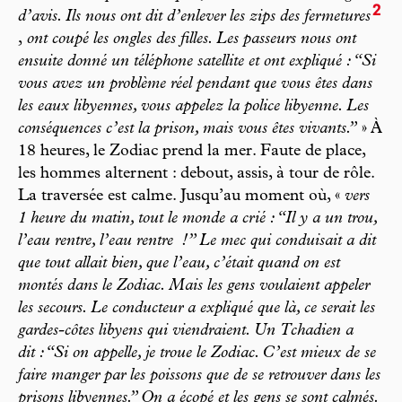
2
d’avis. Ils nous ont dit d’enlever les zips des fermetures
,
ont coupé les ongles des filles. Les passeurs nous ont
ensuite donné un téléphone satellite et ont expliqué : “Si
vous avez un problème réel pendant que vous êtes dans
les eaux libyennes, vous appelez la police libyenne. Les
conséquences c’est la prison, mais vous êtes vivants.”
» À
18 heures, le Zodiac prend la mer. Faute de place,
les hommes alternent : debout, assis, à tour de rôle.
La traversée est calme. Jusqu’au moment où, «
vers
1 heure du matin, tout le monde a crié : “Il y a un trou,
l’eau rentre, l’eau rentre
!” Le mec qui conduisait a dit
que tout allait bien, que l’eau, c’était quand on est
montés dans le Zodiac. Mais les gens voulaient appeler
les secours. Le conducteur a expliqué que là, ce serait les
gardes-côtes libyens qui viendraient. Un Tchadien a
dit :“Si on appelle, je troue le Zodiac. C’est mieux de se
faire manger par les poissons que de se retrouver dans les
prisons libyennes.” On a écopé et les gens se sont calmés.