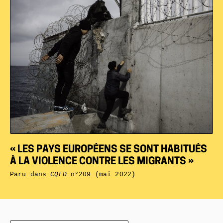
« LES PAYS EUROPÉENS SE SONT HABITUÉS
À LA VIOLENCE CONTRE LES MIGRANTS »
Paru dans
CQFD
n°209 (mai 2022)