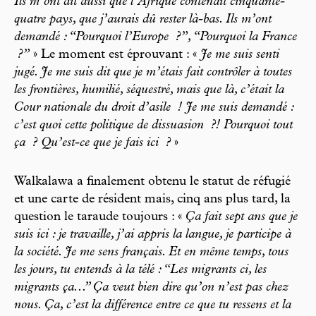
Ils m’ont dit aussi que l’Afrique contenait cinquante-
quatre pays, que j’aurais dû rester là-bas. Ils m’ont
demandé : “Pourquoi l’Europe
?”, “Pourquoi la France
?”
» Le moment est éprouvant : «
Je me suis senti
jugé. Je me suis dit que je m’étais fait contrôler à toutes
les frontières, humilié, séquestré, mais que là, c’était la
Cour nationale du droit d’asile
! Je me suis demandé :
c’est quoi cette politique de dissuasion
?! Pourquoi tout
ça
? Qu’est-ce que je fais ici
?
»
Walkalawa a finalement obtenu le statut de réfugié
et une carte de résident mais, cinq ans plus tard, la
question le taraude toujours : «
Ça fait sept ans que je
suis ici : je travaille, j’ai appris la langue, je participe à
la société. Je me sens français. Et en même temps, tous
les jours, tu entends à la télé : “Les migrants ci, les
migrants ça...” Ça veut bien dire qu’on n’est pas chez
nous. Ça, c’est la différence entre ce que tu ressens et la