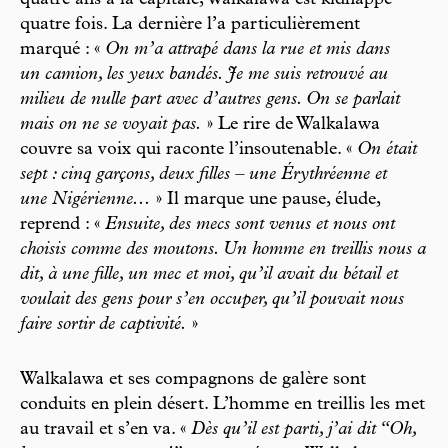
quatre ans à la capitale, Walkalawa est kidnappé
quatre fois. La dernière l’a particulièrement
marqué : «
On m’a attrapé dans la rue et mis dans
un camion, les yeux bandés. Je me suis retrouvé au
milieu de nulle part avec d’autres gens. On se parlait
mais on ne se voyait pas.
» Le rire de Walkalawa
couvre sa voix qui raconte l’insoutenable. «
On était
sept : cinq garçons, deux filles – une Érythréenne et
une Nigérienne...
» Il marque une pause, élude,
reprend : «
Ensuite, des mecs sont venus et nous ont
choisis comme des moutons. Un homme en treillis nous a
dit, à une fille, un mec et moi, qu’il avait du bétail et
voulait des gens pour s’en occuper, qu’il pouvait nous
faire sortir de captivité.
»
Walkalawa et ses compagnons de galère sont
conduits en plein désert. L’homme en treillis les met
au travail et s’en va. «
Dès qu’il est parti, j’ai dit “Oh,