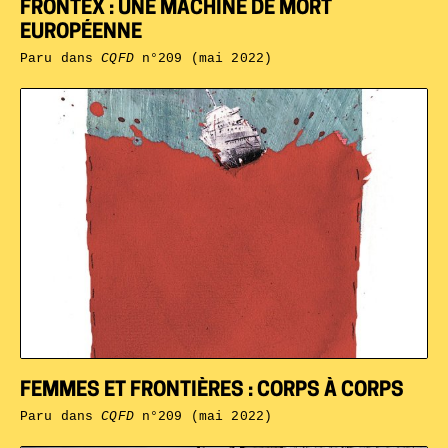
FRONTEX : UNE MACHINE DE MORT
EUROPÉENNE
Paru dans
CQFD
n°209 (mai 2022)
FEMMES ET FRONTIÈRES : CORPS À CORPS
Paru dans
CQFD
n°209 (mai 2022)