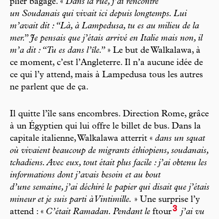
plier bagage. «
Dans la rue, j’ai rencontré
un Soudanais qui vivait ici depuis longtemps. Lui
m’avait dit : “Là, à Lampedusa, tu es au milieu de la
mer.” Je pensais que j’étais arrivé en Italie mais non, il
m’a dit : “Tu es dans l’île.”
» Le but de Walkalawa, à
ce moment, c’est l’Angleterre. Il n’a aucune idée de
ce qui l’y attend, mais à Lampedusa tous les autres
ne parlent que de ça.
Il quitte l’île sans encombres. Direction Rome, grâce
à un Égyptien qui lui offre le billet de bus. Dans la
capitale italienne, Walkalawa atterrit «
dans un squat
où vivaient beaucoup de migrants éthiopiens, soudanais,
tchadiens. Avec eux, tout était plus facile : j’ai obtenu les
informations dont j’avais besoin et au bout
d’une semaine, j’ai déchiré le papier qui disait que j’étais
mineur et je suis parti à Vintimille.
» Une surprise l’y
3
attend : «
C’était Ramadan. Pendant le
ftour
j’ai vu