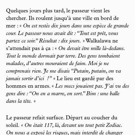
Quelques jours plus tard, le passeur vient les
chercher. Ils roulent jusqu’à une ville en bord de
mer : «
On est restés dix jours dans une espèce de grande
cour. Le passeur nous avait dit : “Tout est prêt, vous
partez ce soir.” Résultat : dix jours.
» Walkalawa ne
s’attendait pas à ça : «
On devait être mille là-dedans.
Tout le monde dormait par terre. Des gens tombaient
malades, d’autres mouraient de faim. Moi je ne
comprenais rien. Je me disais “Putain, putain, on va
jamais sortir d’ici
!”
» Le lieu est gardé par des
hommes en armes. «
Les mecs jouaient pas. J’ai vu des
gens dire : “On en a marre, on sort.” Bim : une balle
dans la tête.
»
Le passeur refait surface. Départ au coucher du
soleil.
« On était 117, là, devant un tout petit Zodiac.
On nous a exposé les risques, mais interdit de changer