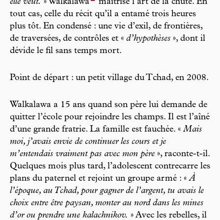
elle veut.
» Walkalawa
maîtrise l’art de la chute. En
tout cas, celle du récit qu’il a entamé trois heures
plus tôt. En condensé : une vie d’exil, de frontières,
de traversées, de contrôles et «
d’hypothèses
», dont il
dévide le fil sans temps mort.
Point de départ : un petit village du Tchad, en 2008.
Walkalawa a 15 ans quand son père lui demande de
quitter l’école pour rejoindre les champs. Il est l’aîné
d’une grande fratrie. La famille est fauchée. «
Mais
moi, j’avais envie de continuer les cours et je
m’entendais vraiment pas avec mon père
», raconte-t-il.
Quelques mois plus tard, l’adolescent contrecarre les
plans du paternel et rejoint un groupe armé : «
À
l’époque, au Tchad, pour gagner de l’argent, tu avais le
choix entre être paysan, monter au nord dans les mines
d’or ou prendre une kalachnikov.
» Avec les rebelles, il