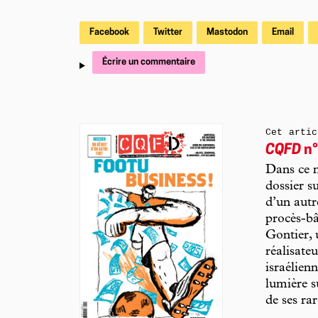
Facebook
Twitter
Mastodon
Email
Écrire un commentaire
Cet artic
CQFD
n°
Dans ce n
dossier su
d’un autre
procès-b
Gontier, 
réalisate
israélienn
lumière s
de ses r