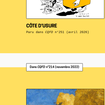
CÔTE D’USURE
Paru dans
CQFD
n°251 (avril 2026)
Dans
CQFD
n°214 (novembre 2022)