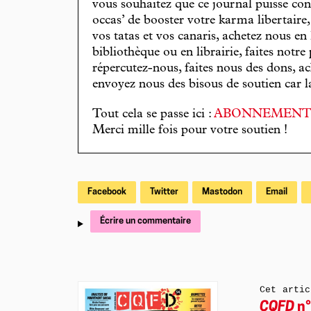
vous souhaitez que ce journal puisse con
occas’ de booster votre karma libertaire
vos tatas et vos canaris, achetez nous en
bibliothèque ou en librairie, faites notre 
répercutez-nous, faites nous des dons, ac
envoyez nous des bisous de soutien car la 
Tout cela se passe ici :
ABONNEMEN
Merci mille fois pour votre soutien !
Facebook
Twitter
Mastodon
Email
Écrire un commentaire
Cet artic
CQFD
n°