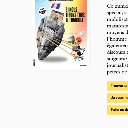
Ce numéro
spécial, 
mobilisat
manifesta
moyens d’
l’homme p
également
discours 
soignant•
journalis
pétées de
Trouver un
Je veux m
Faire un d