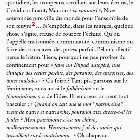
quotidien, les troupeaux scrollant sur leurs écrans, le
Covid confinant, Macron «
ce connard
», Nice
couronnée pire ville du monde pour l’ensemble de
2
son œuvre
… N’empêche, dans les marges, quelque
chose s’agite, refuse de courber l’échine. Qu’on
l’appelle maisonnée, communauté, communisme ou
faire des trucs avec des potes, parfois l’élan collectif
perce le béton. Tiens, pourquoi ne pas profiter du
confinement pour «
faire un Ehpad autogéré, une
clinique des cœurs perdus, des paranos, des angoissés, des
âmes malades
» ? Ça foire ? Tant pis, partons sur le
féminisme, mais aussi le
faiblinisme
ou le
flemminisme
, y a de l’idée. Et en creux on peut tout
basculer : «
Quand on sait que le mot “patrimoine”
vient de patrie et patriarche, pourquoi zizi dresse-t-il les
foules ? Mon patrimoine c’est un chibre,
malheureusement. Heureusement j’ai des amies qui
travaillent sur le matrimoine.
» Ok chapeau.