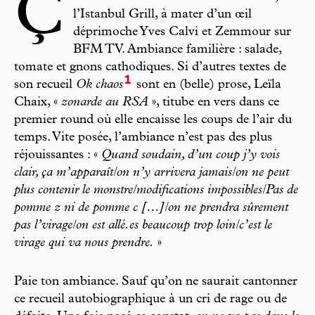
Ç
l’Istanbul Grill, à mater d’un œil
déprimoche Yves Calvi et Zemmour sur
BFM TV. Ambiance familière : salade,
tomate et gnons cathodiques. Si d’autres textes de
1
son recueil
Ok chaos
sont en (belle) prose, Leïla
Chaix, «
zonarde au RSA
», titube en vers dans ce
premier round où elle encaisse les coups de l’air du
temps. Vite posée, l’ambiance n’est pas des plus
réjouissantes : «
Quand soudain, d’un coup j’y vois
clair, ça m’apparaît/on n’y arrivera jamais/on ne peut
plus contenir le monstre/modifications impossibles/Pas de
pomme z ni de pomme c […]/on ne prendra sûrement
pas l’virage/on est allé.es beaucoup trop loin/c’est le
virage qui va nous prendre.
»
Paie ton ambiance. Sauf qu’on ne saurait cantonner
ce recueil autobiographique à un cri de rage ou de