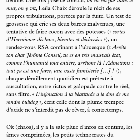
défaite. Une fois posé ce constat,
on ne va pas dans le
mur, on y vit
, Leïla Chaix déroule le récit de ses
propres tribulations, portées par la fuite. Un test de
grossesse qui crie ses deux barres malvenues, une
tentative de faire cocon avec des potesses («
sortes
d’Hermiones déchues, hirsutes et déclassées
»), un
rendez-vous RSA confinant à l’ubuesque («
Arrête
ton char Jérôme Conseil, tu es en très mauvais état,
comme l’humanité tout entière, arrêtons là ! Admettons :
tout ça est une farce, une vaste fumisterie […] !
»),
chaque déraillement quotidien est prétexte à
auscultation, entre rictus et galopade contre le réel,
sans filtre. «
L’injonction à la béatitude a le don de me
rendre bulldog
», écrit celle dont la plume trempée
d’acide ne s’interdit pas de rêver, à contretemps.
Ok (chaos), il y a la sale pluie d’infos en continu, les
âmes comprimées, les petits technocrates du