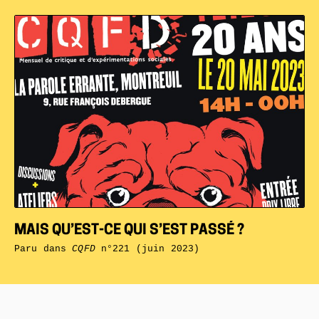
MAIS QU’EST-CE QUI S’EST PASSÉ ?
Paru dans
CQFD
n°221 (juin 2023)