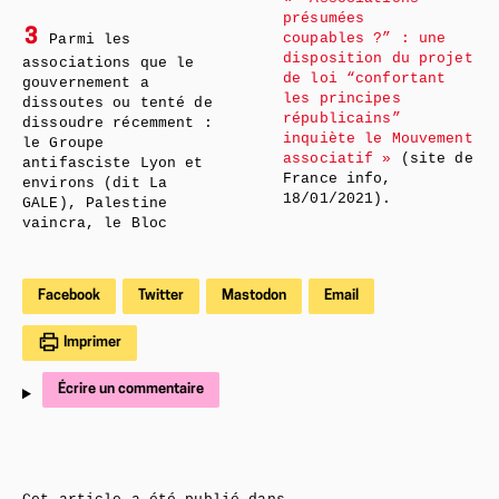
présumées
3
coupables ?” : une
Parmi les
disposition du projet
associations que le
de loi “confortant
gouvernement a
les principes
dissoutes ou tenté de
républicains”
dissoudre récemment :
inquiète le Mouvement
le Groupe
associatif »
(site de
antifasciste Lyon et
France info,
environs (dit La
18/01/2021).
GALE), Palestine
vaincra, le Bloc
Facebook
Twitter
Mastodon
Email
Imprimer
Écrire un commentaire