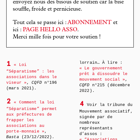
envoyez nous des bisous de soutien car la bise
souffle, froide et pernicieuse.
Tout cela se passe ici :
ABONNEMENT
et
ici :
PAGE HELLO ASSO
.
Merci mille fois pour votre soutien !
lorrain… À lire :
1
« Loi
« Le gouvernement
“Séparatisme” : les
prêt à dissoudre le
associations dans le
mouvement social »
,
viseur »
,
CQFD
n°196
CQFD
n°215 (décembre
(mars 2021).
2022).
2
« Comment la loi
4
Voir la tribune du
“Séparatisme” permet
Mouvement associatif,
aux préfectures de
signée par de
frapper les
nombreux
associations au
représentants
porte-monnaie »
,
d’assos :
Basta
(23/12/2022).
« “Associations