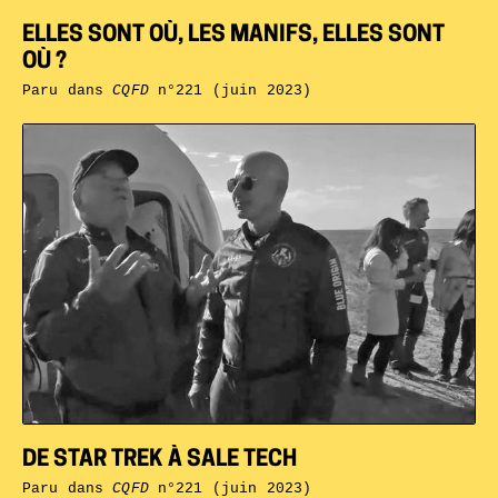
ELLES SONT OÙ, LES MANIFS, ELLES SONT
OÙ ?
Paru dans
CQFD
n°221 (juin 2023)
DE STAR TREK À SALE TECH
Paru dans
CQFD
n°221 (juin 2023)