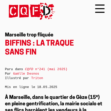
Marseille trop fliquée
BIFFINS : LA TRAQUE
SANS FIN
Paru dans
CQFD
n°241 (mai 2025)
Par
Gaëlle Desnos
Illustré par
Triton
Mis en ligne le
18.05.2025
e
À Marseille, dans le quartier de Gèze (15
)
en pleine gentrification, la mairie socialo et
ses flics harcèlent les vendeurs à la