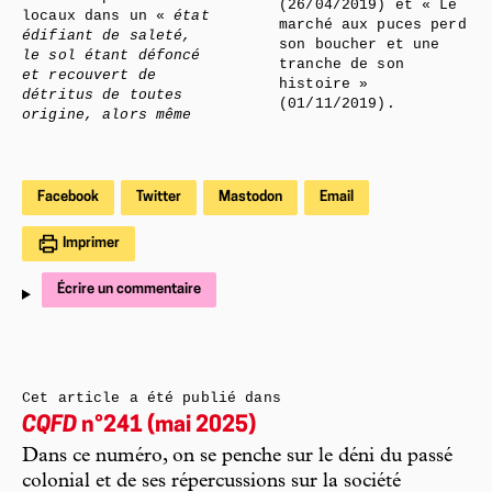
(26/04/2019) et « Le
locaux dans un «
état
marché aux puces perd
édifiant de saleté,
son boucher et une
le sol étant défoncé
tranche de son
et recouvert de
histoire »
détritus de toutes
(01/11/2019).
origine, alors même
Facebook
Twitter
Mastodon
Email
Imprimer
Écrire un commentaire
Cet article a été publié dans
CQFD
n°241 (mai 2025)
Dans ce numéro, on se penche sur le déni du passé
colonial et de ses répercussions sur la société