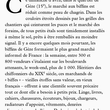
C
e dimanche d’avril, dans le quartier de
e
Gèze (15
), le marché aux biffins est
réduit comme peau de chagrin. Dans les
couloirs étroits dessinés par les grilles des
chantiers qui ceinturent les puces et le marché des
forains, de tous petits étals sont timidement installés
à même le sol, prêts à être remballés au moindre
signal. Il y a encore quelques mois pourtant, les
biffins de Gèze formaient le plus grand marché
informel de France : la semaine, entre 300 et
800 vendeurs s’étalaient sur les boulevards
attenants, le week-end, plus de 1 000. Héritiers des
e
chiffonniers du XIX
siècle, ces marchands de
« biffes » – vieilles étoffes sans valeur, en vieux
français – offrent à une clientèle souvent précaire
tout ce dont elle a besoin à petits prix. Linge, livres,
cahiers, chaussures, écouteurs, bijoux, chargeurs,
radiateurs d’appoint, vêtements, denrées