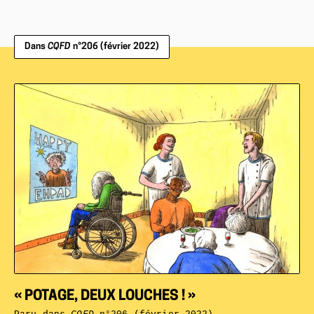
Dans
CQFD
n°206 (février 2022)
« POTAGE, DEUX LOUCHES ! »