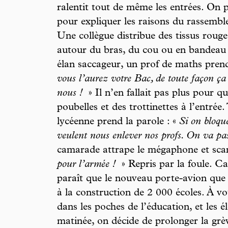
ralentit tout de même les entrées. On
pour expliquer les raisons du rassemble
Une collègue distribue des tissus rouge
autour du bras, du cou ou en bandeau e
élan saccageur, un prof de maths prend
vous l’aurez votre Bac, de toute façon ça 
nous !
» Il n’en fallait pas plus pour 
poubelles et des trottinettes à l’entrée
lycéenne prend la parole : «
Si
on bloque
veulent nous enlever nos profs. On va pas 
camarade attrape le mégaphone et sca
pour l’armée !
» Repris par la foule. Car
paraît que le nouveau porte-avion que
à la construction de 2 000 écoles. À vou
dans les poches de l’éducation, et les é
matinée, on décide de prolonger la grèv