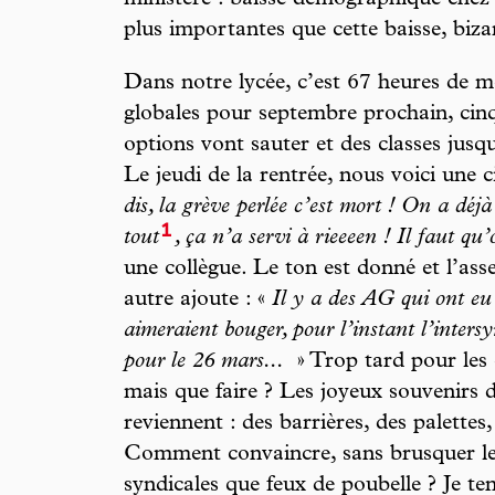
ministère : baisse démographique chez 
plus importantes que cette baisse, biza
Dans notre lycée, c’est 67 heures de m
globales pour septembre prochain, cin
options vont sauter et des classes jusq
Le jeudi de la rentrée, nous voici une
dis, la grève perlée c’est mort ! On a déj
1
tout
, ça n’a servi à rieeeen ! Il faut qu
une collègue. Le ton est donné et l’a
autre ajoute : «
Il y a des AG qui ont eu 
aimeraient bouger, pour l’instant l’inters
pour le 26 mars...
» Trop tard pour les c
mais que faire ? Les joyeux souvenirs 
reviennent : des barrières, des palettes, 
Comment convaincre, sans brusquer le 
syndicales que feux de poubelle ? Je ten