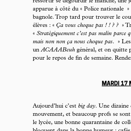
ressortir se dégourdir le manche, une jo
apparue à côté du « Police nationale
» 
bagnole. Trop tard pour trouver le cou
élèves : «
Ça vous choque pas ! ! ? ?
» Tr
«
Stratégiquement c’est pas malin parce qu
mais non non ça nous choque pas
.
» Les
un
ACAAABeuh
général, et on quitte 
pour le repos de fin de semaine. Rend
MARDI 17
Aujourd’hui c’est
big day
. Une dizaine 
mouvement, et beaucoup profs se sont 
le lycée, une bonne quarantaine de col