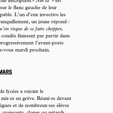
lie inscription «
Nik la
» est
sur le flanc gauche de leur
pable. L’un d’eux invective les
anquillement, un jeune répond :
’on risque de se faire chopper,
 condés finissent par partir dans
progressivement l’avant-poste
ez-vous mardi prochain.
 MARS
de lycées a rejoint le
mis·es en grève. Réuni·es devant
lègues et de nombreux·ses élèves