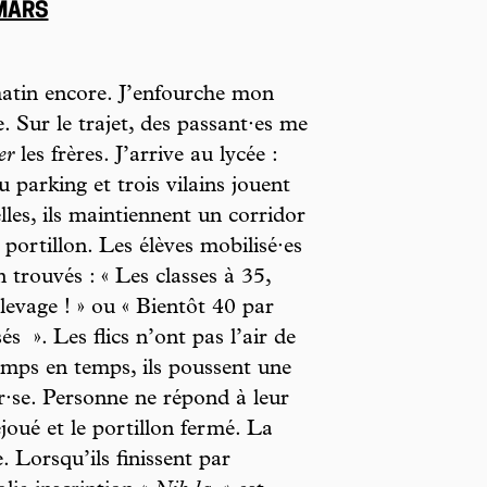
 MARS
matin encore. J’enfourche mon
 Sur le trajet, des passant·es me
er
les frères. J’arrive au lycée :
 parking et trois vilains jouent
lles, ils maintiennent un corridor
 portillon. Les élèves mobilisé·es
 trouvés : « Les classes à 35,
élevage ! » ou « Bientôt 40 par
sés
». Les flics n’ont pas l’air de
temps en temps, ils poussent une
r·se. Personne ne répond à leur
déjoué et le portillon fermé. La
. Lorsqu’ils finissent par