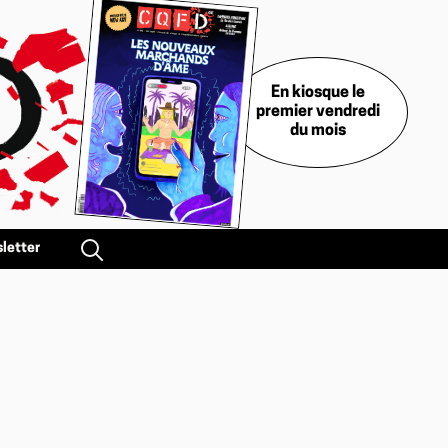
En kiosque le
premier vendredi
du mois
letter