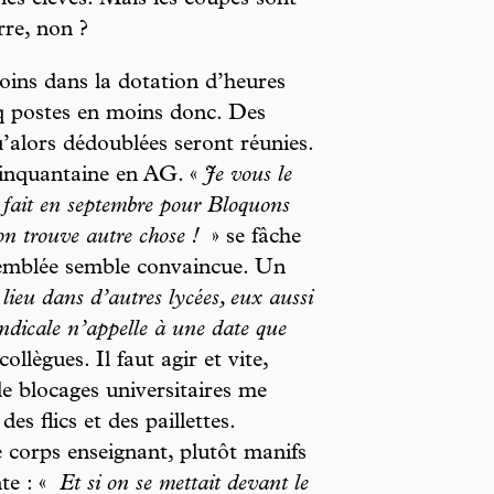
les élèves. Mais les coupes sont
rre, non ?
oins dans la dotation d’heures
q postes en moins donc. Des
u’alors dédoublées seront réunies.
 cinquantaine en AG. «
Je vous le
à fait en septembre pour Bloquons
’on trouve autre chose !
» se fâche
ssemblée semble convaincue. Un
lieu dans d’autres lycées, eux aussi
yndicale n’appelle à une date que
ollègues. Il faut agir et vite,
de blocages universitaires me
des flics et des paillettes.
corps enseignant, plutôt manifs
te : «
Et si on se mettait devant le