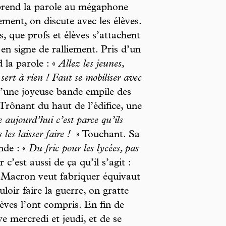
 prend la parole au mégaphone
ment, on discute avec les élèves.
s, que profs et élèves s’attachent
n signe de ralliement. Pris d’un
 la parole : «
Allez les jeunes,
sert à rien ! Faut se mobiliser avec
qu’une joyeuse bande empile des
. Trônant du haut de l’édifice, une
 aujourd’hui c’est parce qu’ils
les laisser faire !
» Touchant. Sa
nde : «
Du fric pour les lycées, pas
 c’est aussi de ça qu’il s’agit :
 Macron veut fabriquer équivaut
loir faire la guerre, on gratte
lèves l’ont compris. En fin de
e mercredi et jeudi, et de se