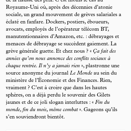
de la hausse des prix. C’est moins le cas au
Royaume-Uni où, après des décennies d’atonie
sociale, un grand mouvement de grèves salariales a
éclaté en fanfare. Dockers, postiers, éboueurs,
avocats, employés de l’opérateur télécom BT,
manutentionnaires d’Amazon, etc. : débrayages et
menaces de débrayage se succèdent gaiement. La
grève générale guette. Et chez nous ? «
Ça fait des
années qu’on nous annonce des conflits sociaux à
chaque rentrée. Il n’y a jamais rien
», plastronne une
source anonyme du journal
Le Monde
au sein du
ministère de l’Économie et des Finances. Rien,
vraiment ? C’est à croire que dans les hautes
sphères, on a déjà perdu le souvenir des Gilets
jaunes et de ce joli slogan interluttes : «
Fin du
monde, fin du mois, même combat
». Gageons qu’ils
s’en souviendront bientôt.