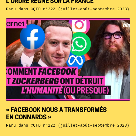
L’ORDRE RÈGNE SUR LA FRANCE
Paru dans
CQFD n°222 (juillet-août-septembre 2023)
« FACEBOOK NOUS A TRANSFORMÉS
EN CONNARDS »
Paru dans
CQFD n°222 (juillet-août-septembre 2023)