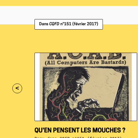
Dans
CQFD
n°151 (février 2017)
<
QU’EN PENSENT LES MOUCHES ?