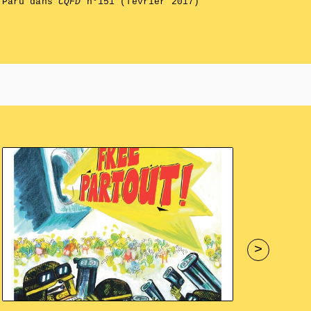
Paru dans
CQFD
n°151 (février 2017)
>