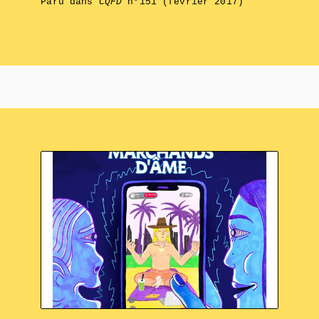
Paru dans
CQFD
n°151 (février 2017)