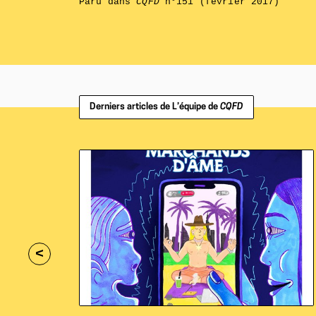
Paru dans
CQFD
n°151 (février 2017)
Derniers articles de L’équipe de
CQFD
<