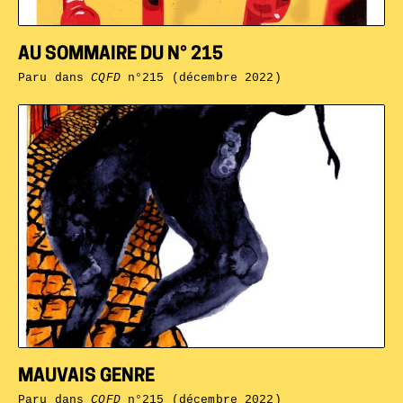
AU SOMMAIRE DU N° 215
Paru dans
CQFD
n°215 (décembre 2022)
MAUVAIS GENRE
Paru dans
CQFD
n°215 (décembre 2022)