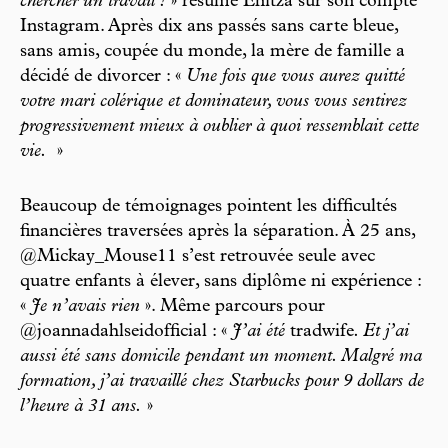
chercher un travail !
» résume Enitza sur son compte
Instagram. Après dix ans passés sans carte bleue,
sans amis, coupée du monde, la mère de famille a
décidé de divorcer : «
Une fois que vous aurez quitté
votre mari colérique et dominateur, vous vous sentirez
progressivement mieux à oublier à quoi ressemblait cette
vie.
»
Beaucoup de témoignages pointent les difficultés
financières traversées après la séparation. À 25 ans,
@Mickay_Mouse11 s’est retrouvée seule avec
quatre enfants à élever, sans diplôme ni expérience :
«
Je n’avais rien
». Même parcours pour
@joannadahlseidofficial : «
J’ai été
tradwife
. Et j’ai
aussi été sans domicile pendant un moment. Malgré ma
formation, j’ai travaillé chez Starbucks pour 9 dollars de
l’heure à 31 ans.
»