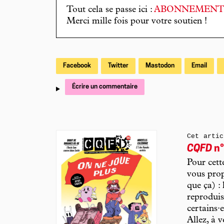
Tout cela se passe ici :
ABONNEMEN
Merci mille fois pour votre soutien !
Facebook
Twitter
Mastodon
Email
Écrire un commentaire
Cet artic
CQFD
n°
Pour cett
vous prop
que ça) : 
reprodui
certains·
Allez, à 