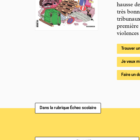
hausse de
très bonn
tribunaux
première 
violences
Trouver un
Je veux m
Faire un d
Dans la rubrique Échec scolaire