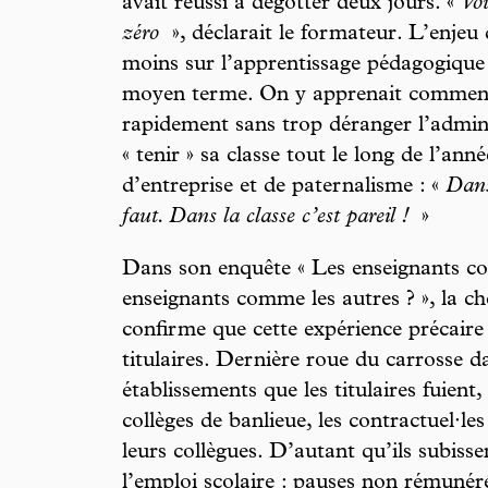
avait réussi à dégotter deux jours. «
Vou
zéro
», déclarait le formateur. L’enjeu
moins sur l’apprentissage pédagogique
moyen terme. On y apprenait comment
rapidement sans trop déranger
l’admin
« tenir » sa classe tout le long de l’ann
d’entreprise et de paternalisme : «
Dans 
faut. Dans la classe c’est pareil !
»
Dans son enquête « Les enseignants con
enseignants comme les autres ? », la c
confirme que cette expérience précaire 
titulaires. Dernière roue du carrosse da
établissements que les titulaires fuient
collèges de banlieue, les contractuel·le
leurs collègues. D’autant qu’ils subiss
l’emploi scolaire : pauses non rémunér