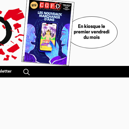
En kiosque le
premier vendredi
du mois
letter