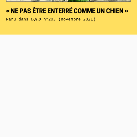
« NE PAS ÊTRE ENTERRÉ COMME UN CHIEN »
Paru dans
CQFD
n°203 (novembre 2021)