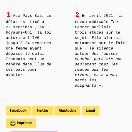
1
2
Aux Pays-Bas, ce
En avril 2021, la
délai est fixé à
revue médicale
The
22 semaines ; au
Lancet
publiait
Royaume-Uni, la loi
trois études sur le
autorise l’IVG
sujet. Elle alertait
jusqu’à 24 semaines.
notamment sur le fait
Une femme ayant
que «
le silence
dépassé le délai
autour des fausses
français peut se
couches persiste non
rendre dans l’un de
seulement chez les
ces pays pour
femmes qui les
avorter.
vivent, mais aussi
parmi les
soignants
».
Facebook
Twitter
Mastodon
Email
Imprimer