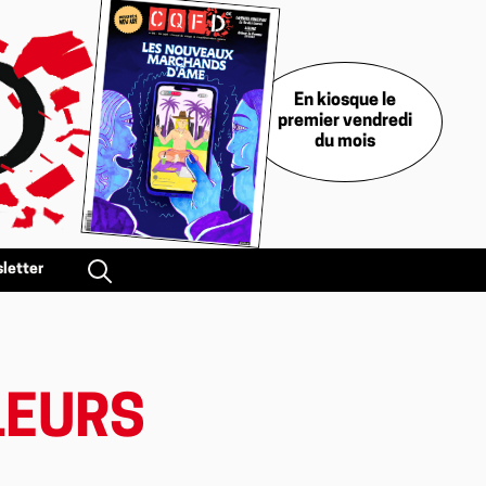
En kiosque le
premier vendredi
du mois
letter
LEURS