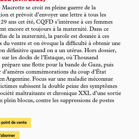
 Macrotte se croit en pleine guerre de la
ion et prévoit d’envoyer une lettre à tous les
 29 ans cet été, CQFD s’intéresse à ces femmes
tent encore et toujours à la maternité. Dans ce
efus de la maternité, la parole est donnée à ces
es du ventre et on évoque la difficulté à obtenir une
tion définitive quand on a un utérus. Hors dossier,
 sur les docks de l’Estaque, où Thousand
prépare une flotte pour la bande de Gaza, puis
ur d’amères commémorations du coup d’État
 en Argentine. Focus sur une maladie méconnue
victimes subissent la double peine des symptômes
société maltraitante et chronique XXL d’une sortie
en plein blocus, contre les suppressions de postes
 point de vente
'abonner