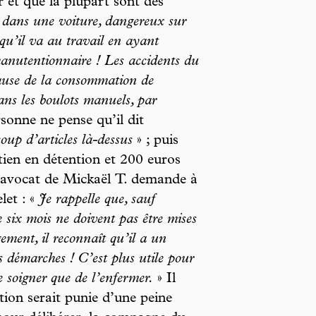
r et que la plupart sont des
 dans une voiture, dangereux sur
 qu’il va au travail en ayant
manutentionnaire ! Les accidents du
cause de la consommation de
ans les boulots manuels, par
sonne ne pense qu’il dit
oup d’articles là-dessus
» ; puis
ien en détention et 200 euros
’avocat de Mickaël T. demande à
let : «
Je rappelle que, sauf
e six mois ne doivent pas être mises
gement, il reconnaît qu’il a un
es démarches ! C’est plus utile pour
se soigner que de l’enfermer.
» Il
ion serait punie d’une peine