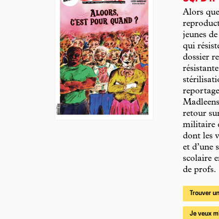
Alors que
reproduct
jeunes de
qui résis
dossier r
résistant
stérilisa
reportage
Madleens 
retour s
militaire
dont les 
et d’une 
scolaire 
de profs.
Trouver un
Je veux m