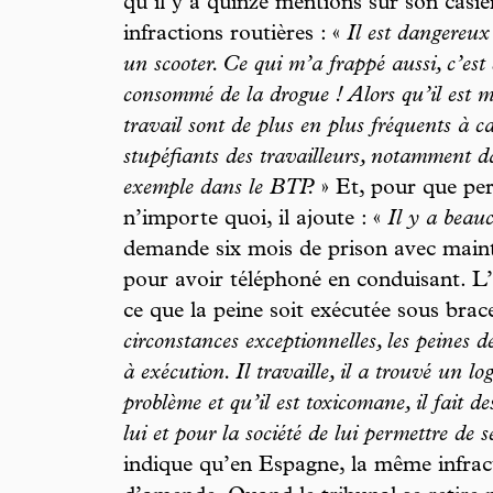
qu’il y a quinze mentions sur son casie
infractions routières : «
Il est dangereux
un scooter. Ce qui m’a frappé aussi, c’est
consommé de la drogue ! Alors qu’il est 
travail sont de plus en plus fréquents à 
stupéfiants des travailleurs, notamment d
exemple dans le BTP.
» Et, pour que per
n’importe quoi, il ajoute : «
Il y a beauc
demande six mois de prison avec maint
pour avoir téléphoné en conduisant. L
ce que la peine soit exécutée sous brace
circonstances exceptionnelles, les peines d
à exécution. Il travaille, il a trouvé un lo
problème et qu’il est toxicomane, il fait d
lui et pour la société de lui permettre de 
indique qu’en Espagne, la même infract