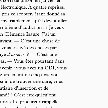
s sorti de prison en janvier et
 électronique. À quatre reprises,
 pris ce scooter, étant donné sa
 invariablement qu’il devait aller
 problème d’addiction : « Je veux
ion Clémence Isaure. J’ai un
 avant. — C’est une chose de
-vous essayé des choses par
sayé
d’arrêter
? — C’est une
 pas. — Vous êtes pourtant dans
’avenir : vous avez un CDI, vous
z un enfant de cinq ans, vous
soin de trouver une cure, vous
tiaire d’insertion et de
mandé ! C’est eux qui m’ont
aure. » Le procureur rappelle