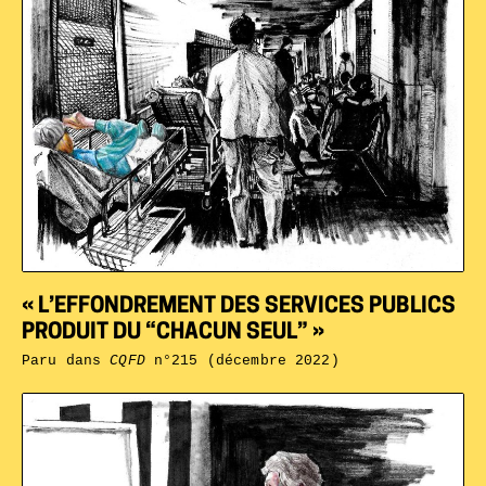
« L’EFFONDREMENT DES SERVICES PUBLICS
PRODUIT DU “CHACUN SEUL” »
Paru dans
CQFD
n°215 (décembre 2022)