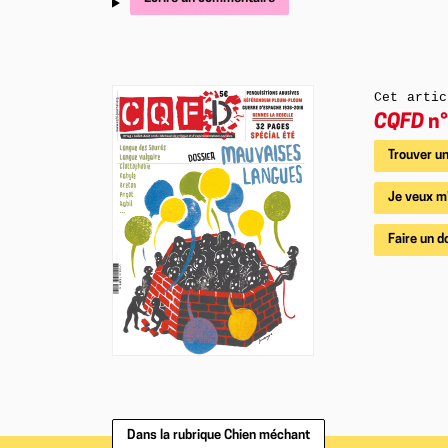
Cet artic
CQFD
n°
Trouver un
Je veux m
Faire un d
Dans la rubrique Chien méchant