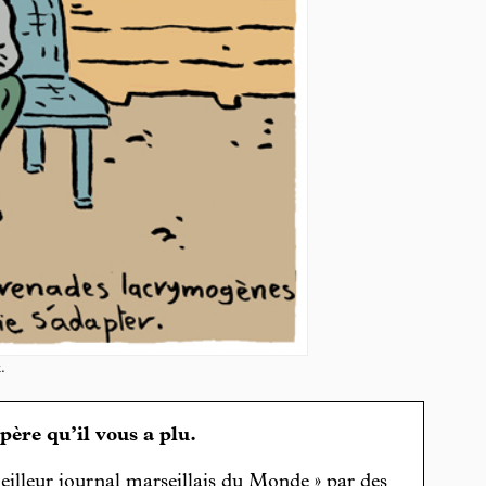
.
spère qu’il vous a plu.
eilleur journal marseillais du Monde » par des