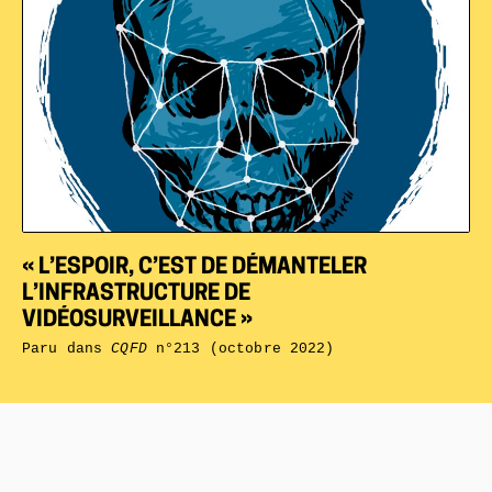
« L’ESPOIR, C’EST DE DÉMANTELER
L’INFRASTRUCTURE DE
VIDÉOSURVEILLANCE »
Paru dans
CQFD
n°213 (octobre 2022)