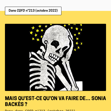
Dans
CQFD
n°213 (octobre 2022)
MAIS QU’EST-CE QU’ON VA FAIRE DE… SONIA
BACKÈS ?