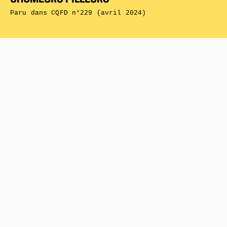
Paru dans
CQFD n°229 (avril 2024)