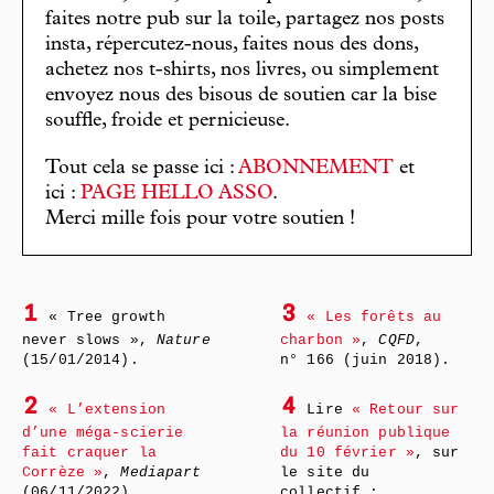
faites notre pub sur la toile, partagez nos posts
insta, répercutez-nous, faites nous des dons,
achetez nos t-shirts, nos livres, ou simplement
envoyez nous des bisous de soutien car la bise
souffle, froide et pernicieuse.
Tout cela se passe ici :
ABONNEMENT
et
ici :
PAGE HELLO ASSO
.
Merci mille fois pour votre soutien !
1
3
« Tree growth
« Les forêts au
never slows »,
Nature
charbon »
,
CQFD
,
(15/01/2014).
n° 166 (juin 2018).
2
4
« L’extension
Lire
« Retour sur
d’une méga-scierie
la réunion publique
fait craquer la
du 10 février »
, sur
Corrèze »
,
Mediapart
le site du
(06/11/2022).
collectif :