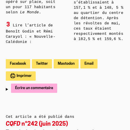
opéré sur place, soit
s’établissaient à
un pour 117 habitants
157,1 % et à 148, 5 %
selon
Le Monde
.
au quartier du centre
de détention. Après
les révoltes de mai,
3
Lire l’article de
ces taux étaient
Benoît Godin et Rémi
respectivement montés
Carayol : « Nouvelle-
à 182,5 % et 159,6 %.
Calédonie :
Facebook
Twitter
Mastodon
Email
Imprimer
Écrire un commentaire
Cet article a été publié dans
CQFD
n°242 (juin 2025)