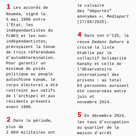
le calvaire
1
Les accords de
des “déportés”
Nouméa, signé le
anonymes »,
Mediapart
5 mai 1998 entre
(17/05/2025)
.
l’État, les
indépendantistes du
4
Dans son n°125, la
FLNKS et les non-
indépendantistes,
revue
Dedans Dehors
a
prévoyaient la tenue
croisé la liste
de trois référendums
établie par le
d’autodétermination.
collectif Solidarité
Pour garantir un
Kanaky et celle de
minimum de poids
l’Observatoire
politique au peuple
international des
autochtone kanak, le
prisons : au total
corps électoral a été
63 personnes auraient
restreint aux natifs
été concernées entre
de l’archipel et aux
juin et
résidents présents
novembre 2024.
avant 1998.
5
En décembre 2024,
2
Dans la période,
les taux d’occupation
plus de
au quartier de la
2 000 militaires ont
maison d’arrêt