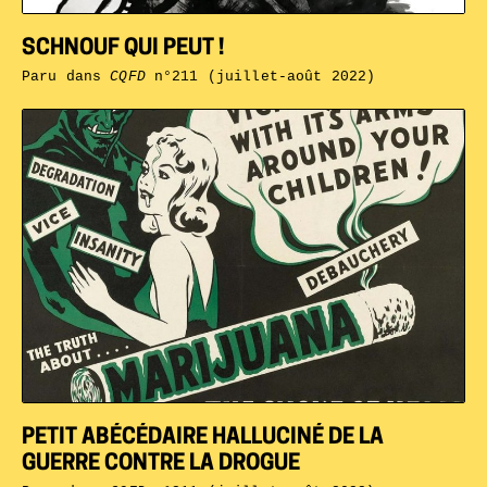
SCHNOUF QUI PEUT !
Paru dans
CQFD
n°211 (juillet-août 2022)
PETIT ABÉCÉDAIRE HALLUCINÉ DE LA
GUERRE CONTRE LA DROGUE