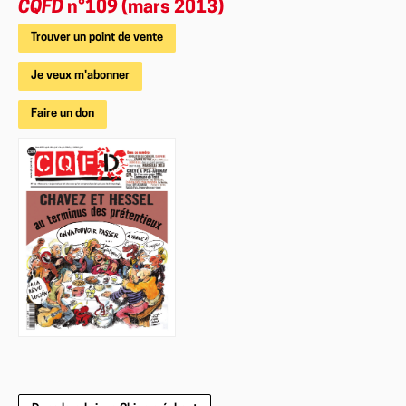
CQFD
n°109 (mars 2013)
Trouver un point de vente
Je veux m'abonner
Faire un don