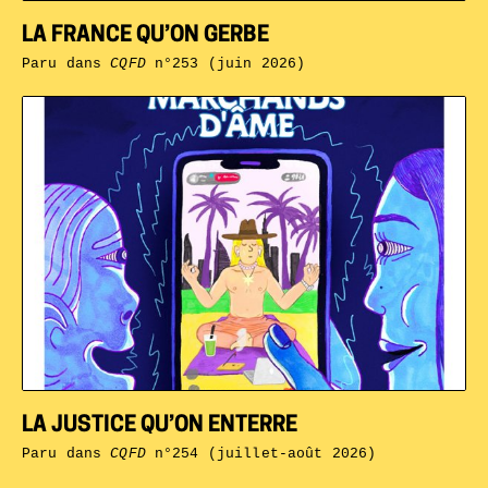
LA FRANCE QU’ON GERBE
Paru dans
CQFD
n°253 (juin 2026)
LA JUSTICE QU’ON ENTERRE
Paru dans
CQFD
n°254 (juillet-août 2026)