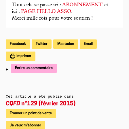
Tout cela se passe ici :
ABONNEMENT
et
ici :
PAGE HELLO ASSO
.
Merci mille fois pour votre soutien !
Facebook
Twitter
Mastodon
Email
Imprimer
Écrire un commentaire
Cet article a été publié dans
CQFD
n°129 (février 2015)
Trouver un point de vente
Je veux m'abonner