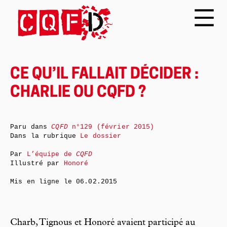
CE QU’IL FALLAIT DÉCIDER :
CHARLIE OU CQFD ?
Paru dans
CQFD
n°129 (février 2015)
Dans la rubrique
Le dossier
Par
L’équipe de
CQFD
Illustré par
Honoré
Mis en ligne le
06.02.2015
Charb, Tignous et Honoré avaient participé au