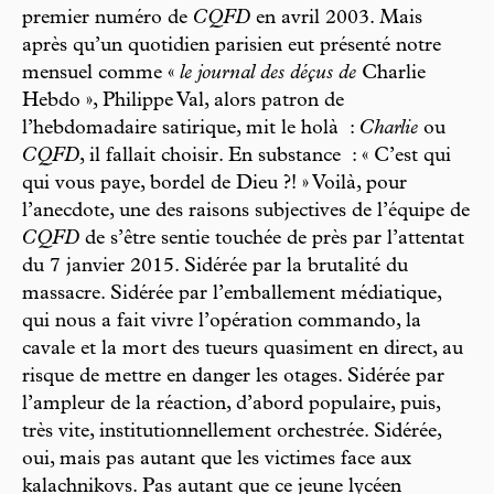
premier numéro de
CQFD
en avril 2003. Mais
après qu’un quotidien parisien eut présenté notre
mensuel comme «
le journal des déçus de
Charlie
Hebdo », Philippe Val, alors patron de
l’hebdomadaire satirique, mit le holà :
Charlie
ou
CQFD
, il fallait choisir. En substance : « C’est qui
qui vous paye, bordel de Dieu ?! » Voilà, pour
l’anecdote, une des raisons subjectives de l’équipe de
CQFD
de s’être sentie touchée de près par l’attentat
du 7 janvier 2015. Sidérée par la brutalité du
massacre. Sidérée par l’emballement médiatique,
qui nous a fait vivre l’opération commando, la
cavale et la mort des tueurs quasiment en direct, au
risque de mettre en danger les otages. Sidérée par
l’ampleur de la réaction, d’abord populaire, puis,
très vite, institutionnellement orchestrée. Sidérée,
oui, mais pas autant que les victimes face aux
kalachnikovs. Pas autant que ce jeune lycéen