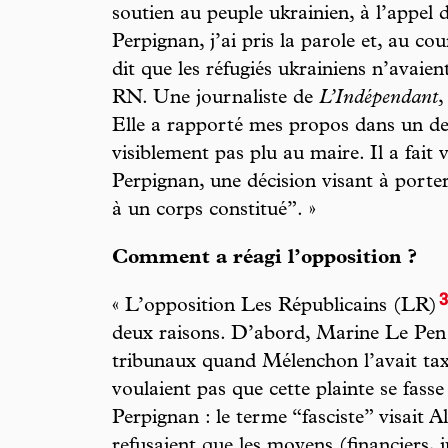
soutien au peuple ukrainien, à l’appel 
Perpignan, j’ai pris la parole et, au co
dit que les réfugiés ukrainiens n’avaien
RN. Une journaliste de
L’Indépendant
,
Elle a rapporté mes propos dans un de 
visiblement pas plu au maire. Il a fait 
Perpignan, une décision visant à porte
à un corps constitué”. »
Comment a réagi l’opposition ?
« L’opposition Les Républicains (LR)
deux raisons. D’abord, Marine Le Pen 
tribunaux quand Mélenchon l’avait taxé
voulaient pas que cette plainte se fass
Perpignan : le terme “fasciste” visait Ali
refusaient que les moyens (financiers, j