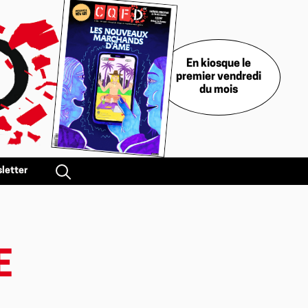
En kiosque le
premier vendredi
du mois
letter
E