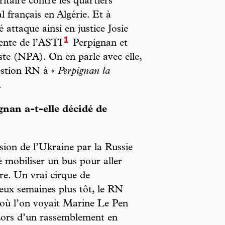
taire contre les quartiers
al français en Algérie. Et à
é attaque ainsi en justice Josie
1
dente de l’ASTI
Perpignan et
te (NPA). On en parle avec elle,
gestion RN à «
Perpignan la
.
nan a-t-elle décidé de
sion de l’Ukraine par la Russie
e mobiliser un bus pour aller
re. Un vrai cirque de
ux semaines plus tôt, le RN
s où l’on voyait Marine Le Pen
Lors d’un rassemblement en