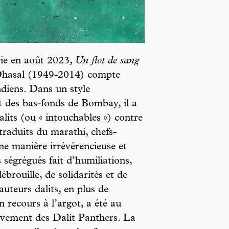
rie en août 2023,
Un flot de sang
Dhasal (1949-2014) compte
ndiens. Dans un style
it des bas-fonds de Bombay, il a
dalits (ou « intouchables ») contre
traduits du marathi, chefs-
une manière irrévérencieuse et
s ségrégués fait d’humiliations,
ébrouille, de solidarités et de
auteurs dalits, en plus de
n recours à l’argot, a été au
uvement des Dalit Panthers. La