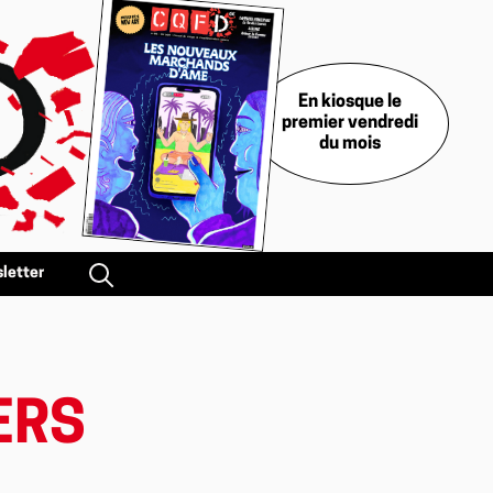
En kiosque le
premier vendredi
du mois
letter
ERS