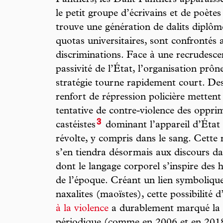
Panthers, les Dalit Panthers apparais
le petit groupe d’écrivains et de poètes
trouve une génération de dalits diplômé
quotas universitaires, sont confronté
discriminations. Face à une recrudescen
passivité de l’État, l’organisation prôn
stratégie tourne rapidement court. Des
renfort de répression policière metten
tentative de contre-violence des opprim
3
castéistes
dominant l’appareil d’État 
révolte, y compris dans le sang. Cette r
s’en tiendra désormais aux discours da
dont le langage corporel s’inspire des
de l’époque. Créant un lien symbolique
naxalites (maoïstes), cette possibilité 
à la violence
a durablement marqué la s