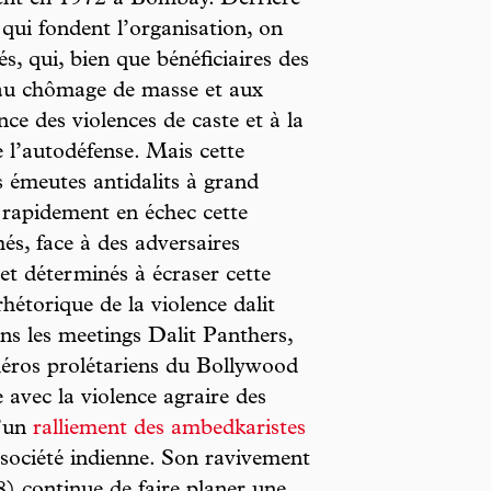
sent en 1972 à Bombay. Derrière
 qui fondent l’organisation, on
s, qui, bien que bénéficiaires des
s au chômage de masse et aux
ce des violences de caste et à la
e l’autodéfense. Mais cette
 émeutes antidalits à grand
t rapidement en échec cette
és, face à des adversaires
et déterminés à écraser cette
hétorique de la violence dalit
ns les meetings Dalit Panthers,
 héros prolétariens du Bollywood
 avec la violence agraire des
d’un
ralliement des ambedkaristes
ociété indienne. Son ravivement