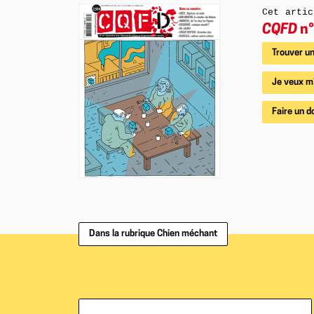
Cet artic
CQFD
n°
Trouver un
Je veux m
Faire un d
Dans la rubrique Chien méchant