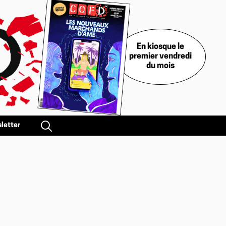
En kiosque le
premier vendredi
du mois
letter