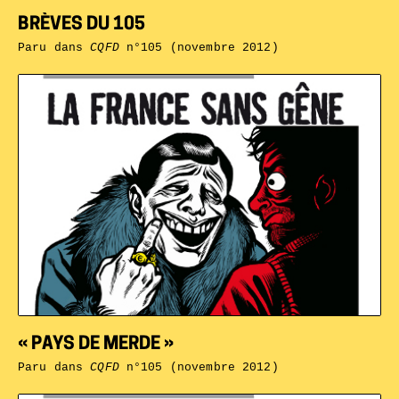
BRÈVES DU 105
Paru dans
CQFD
n°105 (novembre 2012)
« PAYS DE MERDE »
Paru dans
CQFD
n°105 (novembre 2012)