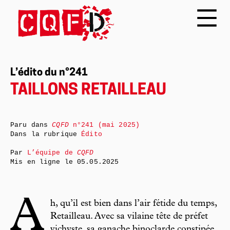
L’édito du n°241
TAILLONS RETAILLEAU
Paru dans
CQFD
n°241 (mai 2025)
Dans la rubrique
Édito
Par
L’équipe de
CQFD
Mis en ligne le
05.05.2025
A
h, qu’il est bien dans l’air fétide du temps,
Retailleau. Avec sa vilaine tête de préfet
vichyste, sa ganache binoclarde constipée